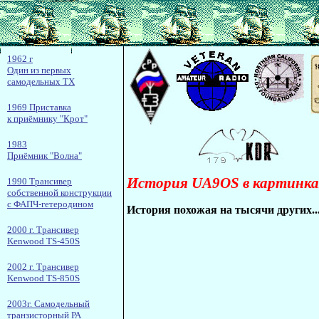
1962 г
Один из первых
самодельных ТХ
1969 Приставка
к приёмнику "Крот"
1983
Приёмник "Волна"
История UA9OS в картинка
1990 Трансивер
собственной конструкции
с ФАПЧ-гетеродином
История похожая на тысячи других...
2000 г. Трансивер
Kenwood TS-450S
2002 г. Трансивер
Kenwood TS-850S
2003г. Самодельный
транзисторный РА