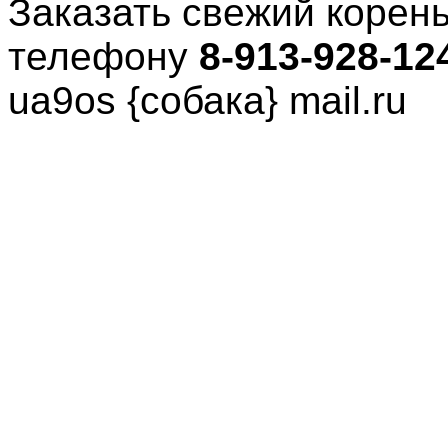
Заказать свежий корен
телефону
8-913-928-12
ua
9
os
{собака}
mail
.
ru