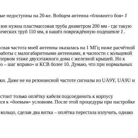
рые недоступны на 20-ке. Вобщем антенна «ближнего боя»
J
зон нужна пластмассовая труба диаметром 200 мм - где такую
нических труб 110 мм, я нашёл повреждённую подешевле
J
.
сная частота моей антенны оказалась на 1 МГц ниже расчётной
работы с малогабаритными антеннами, в часности с кольцевой
а первом этаже двухэтажного дома с железной крышей. Но к
ево – шаг вправо» и КСВ более 10. Думаю, что при нормальных
шки. Даже не на резонансной частоте сигналы из UA9Y, UA9U и
стоит только оплётку кабеля подсоединить к корпусу
ился к «боевым» условиям. После этой процедуры при настройке
ольцо, сделав два витка – оплётка перестала излучать, однако