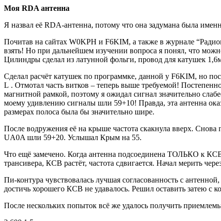
Моя RDA антенна
Я назвал её RDA-антенна, потому что она задумана была имен
Почитав на сайтах W0KPH и F6KIM, а также в журнале “Радиоми
взять! Но при дальнейшем изучении вопроса я понял, что мож
Цилиндры сделал из латунной фольги, провод для катушек 1,6м
Сделал расчёт катушек по программке, данной у F6KIM, но пос
L
. Отмотал часть витков – теперь выше требуемой! Постепенн
магнитной рамкой, поэтому я ожидал сигнал значительно слабее
моему удивлению сигналы шли 59+10! Правда, эта антенна оказа
размерах полоса была бы значительно шире.
После водружения её на крыше частота скакнула вверх. Снова
UA0A шли 59+20. Услышал Крым на 55.
Что ещё замечено. Когда антенна подсоединена ТОЛЬКО к КСВ-м
трансивера, КСВ растёт, частота сдвигается. Начал мерить чер
Пи-контура чувствовалась лучшая согласованность с антенной, н
достичь хорошего КСВ не удавалось. Решил оставить затею с к
После нескольких попыток всё же удалось получить приемлем