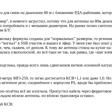
но для связи на диапазоне 80 м с ближними РДА-районами, кото
р”, я немного загрустил, потому что для антенны на 80м диапа
но попробовать и с меньшим диаметром. На рынке полно сантех
м Б/У.
кольку формулы созданы для “нормальных” размеров, то резонан
о “вогнал” в SSB участок и вышел в эфир. У меня уже был опыт 
, чем, скажем, от диполя. К тому же антенна стояла на кухне н
лась узкополосной, но всё-таки не так, как рамка, где «шаг вл
 подгонка, правда всего лишь сдвиганием витков основной кату
етру MFJ-259, то легко достигается КСВ=1,1 или даже 1,0. Но 
ез антенное реле, соединённое с корпусом РА, вроде бы приблиз
о оплётка всё же излучала. Пропустил кабель через ферритовое к
ольцом вблизи антенны, но вблизи трансивера оставил.
ый КСВ: