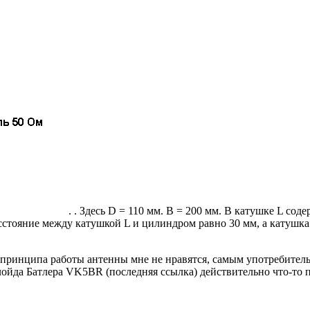
. . Здесь D = 110 мм. В = 200 мм. В катушке L сод
асстояние между катушкой L и цилиндром равно 30 мм, а катушка
 принципа работы антенны мне не нравятся, самым употребител
лойда Батлера VK5BR (последняя ссылка) действительно что-то 