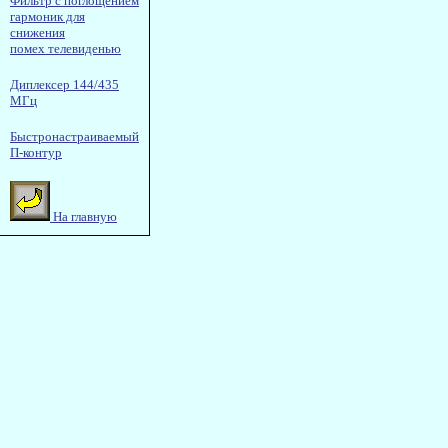
Фильтр с поглощением
гармоник для
снижения
помех телевиденью
Диплексер 144/435
МГц
Быстронастраиваемый
П-контур
На главную