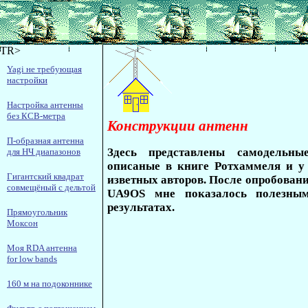
TR>
Yagi не требующая
настройки
Настройка антенны
без КСВ-метра
Конструкции антенн
П-образная антенна
Здесь представлены самодельны
для НЧ диапазонов
описаные в книге Ротхаммеля и у
Гигантский квадрат
изветных авторов. После опробовани
совмещёный с дельтой
UA9OS мне показалось полезным
результатах.
Прямоугольник
Моксон
Моя RDA антенна
for low bands
160 м на подоконнике